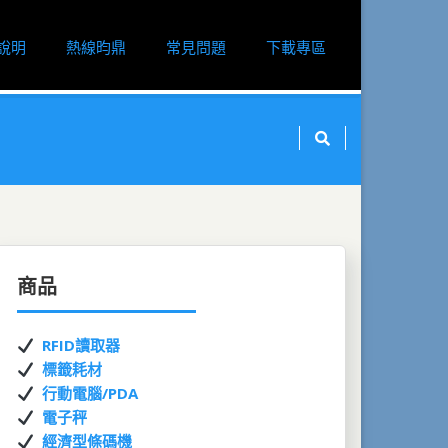
說明
熱線昀鼎
常見問題
下載專區
商品
RFID讀取器
標籤耗材
行動電腦/PDA
電子秤
經濟型條碼機