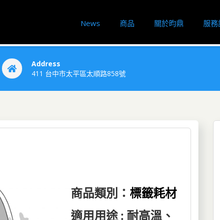
News
商品
關於昀鼎
服務
Address
411 台中市太平區太順路858號
商品類別：
標籤耗材
適用用途 : 耐高溫、