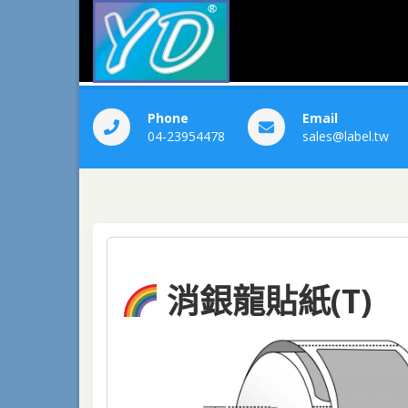
昀鼎科技
yundiing
Phone
Email
04-23954478
sales@label.tw
消銀龍貼紙(T)