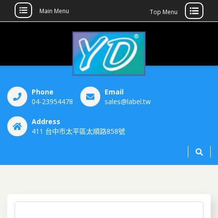
Main Menu
Top Menu
昀鼎科技
yundiing
Phone
Email
04-23954478
sales@label.tw
Address
411 台中市太平區太順路858號