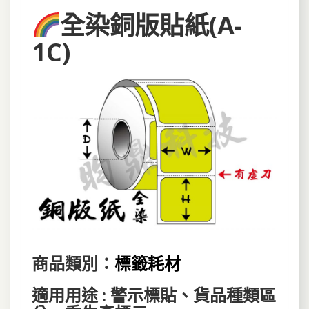
全染銅版貼紙(A-
1C)
商品類別：
標籤耗材
適用用途 : 警示標貼、貨品種類區