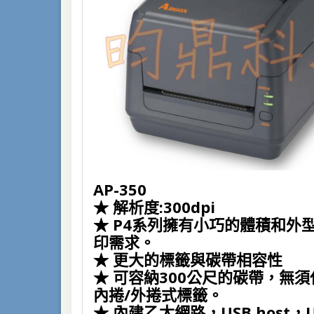
AP-350
★
解析度:300dpi
★ P4系列擁有小巧的體積和外
印需求。
★
更大的標籤與碳帶相容性
★
可容納300公尺的碳帶，無
內捲/外捲式標籤。
★
內建乙太網路，USB host，U