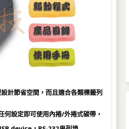
型設計節省空間，而且適合各類標籤列
須任何設定即可使用內捲/外捲式碳帶，
SB
device，RS-232串列埠