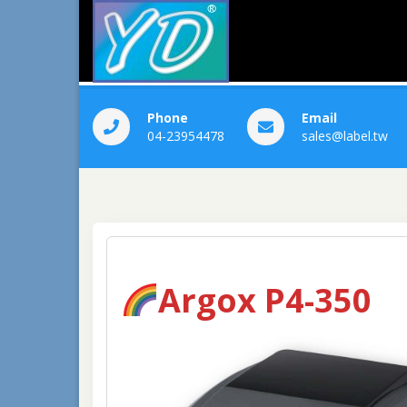
昀鼎科技
yundiing
Phone
Email
04-23954478
sales@label.tw
Argox P4-350