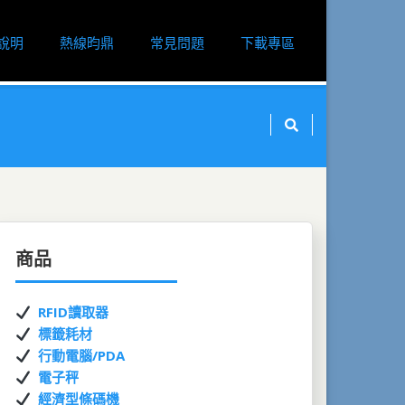
說明
熱線昀鼎
常見問題
下載專區
商品
RFID讀取器
標籤耗材
行動電腦/PDA
電子秤
經濟型條碼機