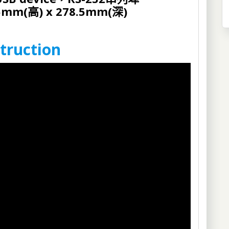
5mm(高) x 278.5mm(深)
truction