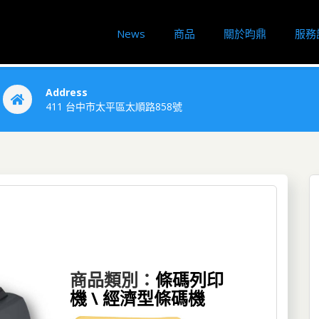
News
商品
關於昀鼎
服務
Address
411 台中市太平區太順路858號
商品類別：
條碼列印
機 \ 經濟型條碼機